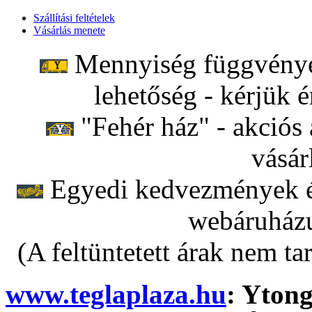
Szállítási feltételek
Vásárlás menete
Mennyiség függvényéb
lehetőség - kérjük é
"Fehér ház" - akciós 
vásár
Egyedi kedvezmények ér
webáruházu
(A feltüntetett árak nem ta
www.teglaplaza.hu
: Ytong