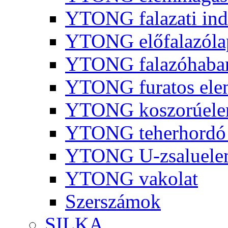
YTONG falazati ind
YTONG előfalazóla
YTONG falazóhaba
YTONG furatos ele
YTONG koszorúel
YTONG teherhordó 
YTONG U-zsaluelem
YTONG vakolat
Szerszámok
SILKA