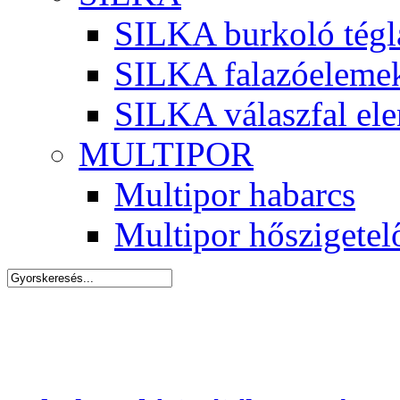
SILKA burkoló tégl
SILKA falazóeleme
SILKA válaszfal el
MULTIPOR
Multipor habarcs
Multipor hőszigetel