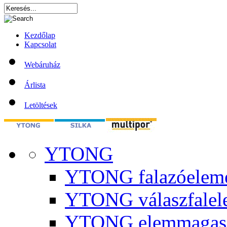
Kezdőlap
Kapcsolat
Webáruház
Árlista
Letöltések
YTONG
YTONG falazóelem
YTONG válaszfalel
YTONG elemmagas 