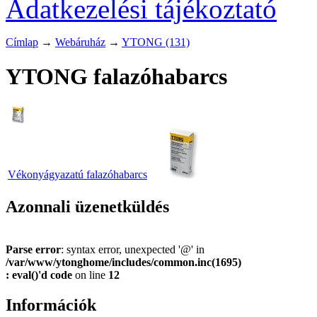
Adatkezelési tájékoztató
Címlap
→
Webáruház
→
YTONG (131)
YTONG falazóhabarcs
Vékonyágyazatú falazóhabarcs
Azonnali üzenetküldés
Parse error
: syntax error, unexpected '@' in
/var/www/ytonghome/includes/common.inc(1695)
: eval()'d code
on line
12
Információk