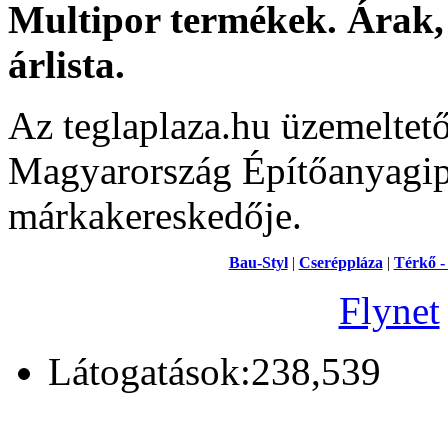
Multipor termékek. Árak, 
árlista.
Az teglaplaza.hu üzemeltet
Magyarország Építőanyagipa
márkakereskedője.
Bau-Styl
|
Cseréppláza
|
Térkő -
Flynet
Látogatások:238,539