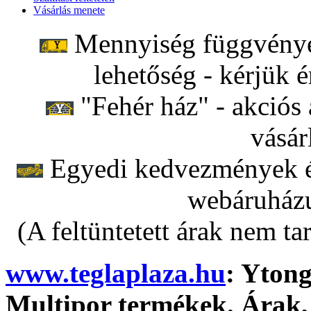
Vásárlás menete
Mennyiség függvényéb
lehetőség - kérjük é
"Fehér ház" - akciós 
vásár
Egyedi kedvezmények ér
webáruházu
(A feltüntetett árak nem ta
www.teglaplaza.hu
: Ytong
Multipor termékek. Árak, 