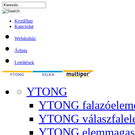
Kezdőlap
Kapcsolat
Webáruház
Árlista
Letöltések
YTONG
YTONG falazóelem
YTONG válaszfalel
YTONG elemmagas 