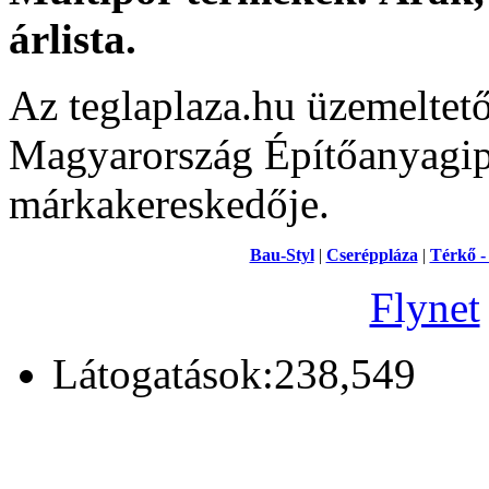
árlista.
Az teglaplaza.hu üzemeltet
Magyarország Építőanyagipa
márkakereskedője.
Bau-Styl
|
Cseréppláza
|
Térkő -
Flynet
Látogatások:238,549