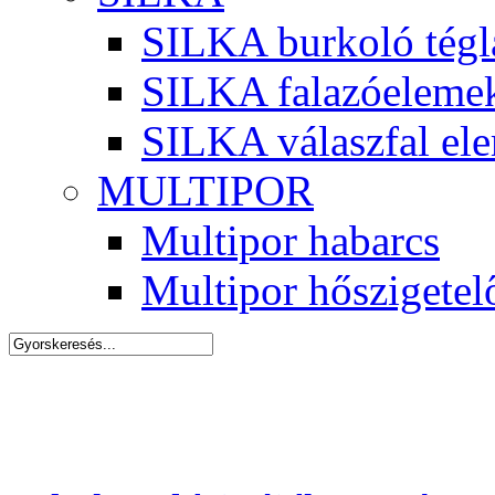
SILKA burkoló tégl
SILKA falazóeleme
SILKA válaszfal el
MULTIPOR
Multipor habarcs
Multipor hőszigetel