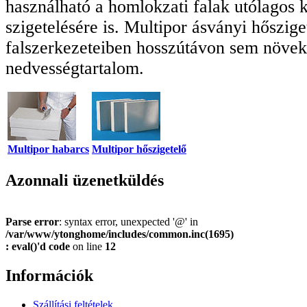
használható a homlokzati falak utólagos k
szigetelésére is. Multipor ásványi hőszige
falszerkezeteiben hosszútávon sem növek
nedvességtartalom.
Multipor habarcs
Multipor hőszigetelő
Azonnali üzenetküldés
Parse error
: syntax error, unexpected '@' in
/var/www/ytonghome/includes/common.inc(1695)
: eval()'d code
on line
12
Információk
Szállítási feltételek