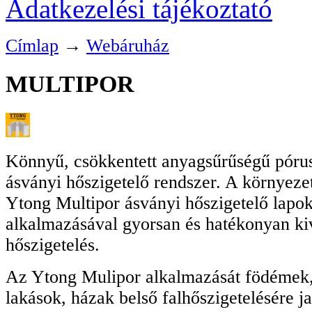
Adatkezelési tájékoztató
Címlap
→
Webáruház
MULTIPOR
Könnyű, csökkentett anyagsűrűségű pórus
ásványi hőszigetelő rendszer. A környeze
Ytong Multipor ásványi hőszigetelő lapok
alkalmazásával gyorsan és hatékonyan kiv
hőszigetelés.
Az Ytong Mulipor alkalmazását födémek, 
lakások, házak belső falhőszigetelésére ja