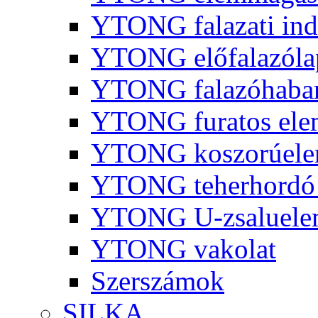
YTONG falazati ind
YTONG előfalazóla
YTONG falazóhaba
YTONG furatos ele
YTONG koszorúel
YTONG teherhordó 
YTONG U-zsaluelem
YTONG vakolat
Szerszámok
SILKA