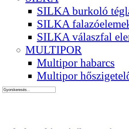
SILKA burkoló tégl
SILKA falazóeleme
SILKA válaszfal el
MULTIPOR
Multipor habarcs
Multipor hőszigetel