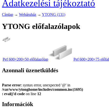
Adatkezelési tájékoztató
Címlap
→
Webáruház
→
YTONG (131)
YTONG előfalazólapok
Pef 600×200×50 előfalazólap
Pef 600×200×75 előfal
Azonnali üzenetküldés
Parse error
: syntax error, unexpected '@' in
/var/www/ytonghome/includes/common.inc(1695)
: eval()'d code
on line
12
Információk