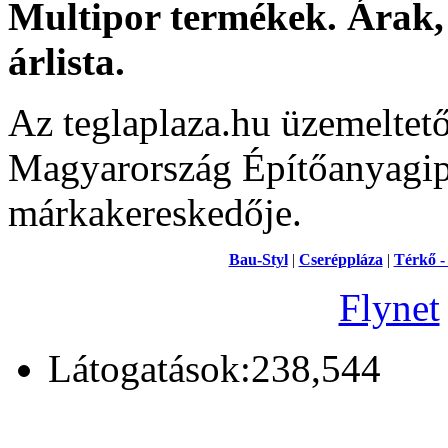
Multipor termékek. Árak, 
árlista.
Az teglaplaza.hu üzemeltet
Magyarország Építőanyagipa
márkakereskedője.
Bau-Styl
|
Cseréppláza
|
Térkő -
Flynet
Látogatások:238,544