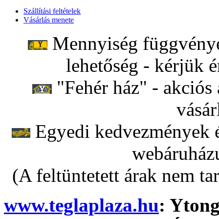
Szállítási feltételek
Vásárlás menete
Mennyiség függvényéb
lehetőség - kérjük é
"Fehér ház" - akciós 
vásár
Egyedi kedvezmények ér
webáruházu
(A feltüntetett árak nem ta
www.teglaplaza.hu
: Ytong