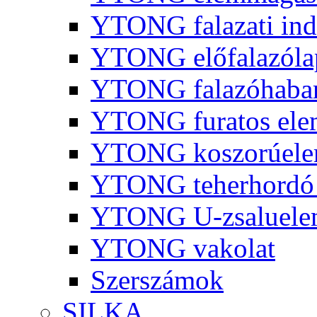
YTONG falazati ind
YTONG előfalazóla
YTONG falazóhaba
YTONG furatos ele
YTONG koszorúel
YTONG teherhordó 
YTONG U-zsaluelem
YTONG vakolat
Szerszámok
SILKA