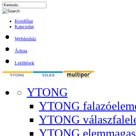
Kezdőlap
Kapcsolat
Webáruház
Árlista
Letöltések
YTONG
YTONG falazóelem
YTONG válaszfalel
YTONG elemmagas 