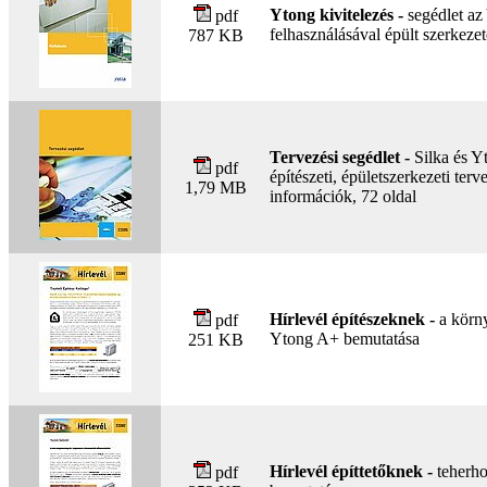
Ytong kivitelezés -
segédlet az
pdf
felhasználásával épült szerkezet
787 KB
Tervezési segédlet -
Silka és Yt
pdf
építészeti, épületszerkezeti ter
1,79 MB
információk, 72 oldal
Hírlevél építészeknek -
a körny
pdf
Ytong A+ bemutatása
251 KB
Hírlevél építtetőknek -
teherho
pdf