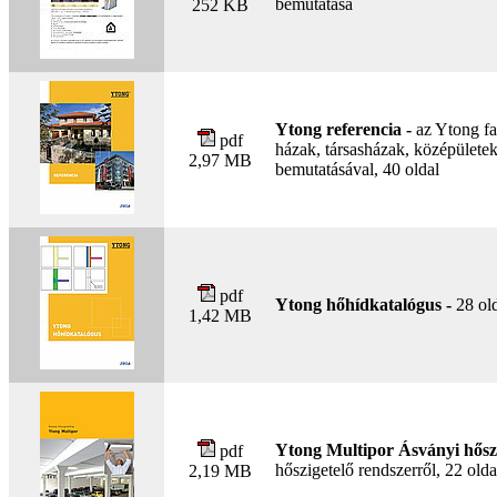
bemutatása
252 KB
Ytong referencia -
az Ytong fa
pdf
házak, társasházak, középületek,
2,97 MB
bemutatásával, 40 oldal
pdf
Ytong hőhídkatalógus -
28 ol
1,42 MB
Ytong Multipor Ásványi hőszi
pdf
hőszigetelő rendszerről, 22 olda
2,19 MB