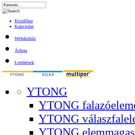
Kezdőlap
Kapcsolat
Webáruház
Árlista
Letöltések
YTONG
YTONG falazóelem
YTONG válaszfalel
YTONG elemmagas 