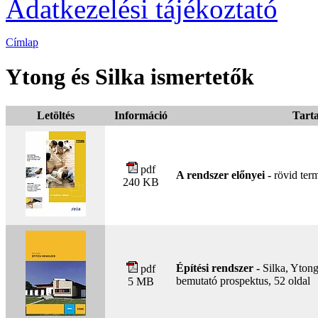
Adatkezelési tájékoztató
Címlap
Ytong és Silka ismertetők
Letöltés
Információ
Tart
pdf
A rendszer előnyei -
rövid ter
240 KB
Építési rendszer -
Silka, Ytong
pdf
bemutató prospektus, 52 oldal
5 MB