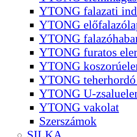
YTONG falazati ind
YTONG előfalazóla
YTONG falazóhaba
YTONG furatos ele
YTONG koszorúel
YTONG teherhordó 
YTONG U-zsaluelem
YTONG vakolat
Szerszámok
SILKA