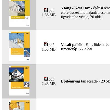
Ytong - Kész Ház -
építési ren
pdf
előre összeállított ajánlati cso
1,86 MB
figyelembe vétele, 20 oldal
Vasalt pallók -
Fal-, födém- és 
pdf
ismertetője, 27 oldal
1,53 MB
pdf
Építőanyag tanácsadó -
20 ol
2,43 MB