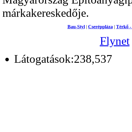
márkakereskedője.
Bau-Styl
|
Cseréppláza
|
Térkő -
Flynet
Látogatások:238,537