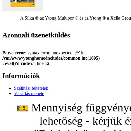
A Silka ® az Ytong Multipor ® és az Ytong ® a Xella Grou
Azonnali üzenetküldés
Parse error
: syntax error, unexpected '@' in
/var/www/ytonghome/includes/common.inc(1695)
: eval()'d code
on line
12
Információk
Szállítási feltételek
Vásárlás menete
Mennyiség függvényéb
lehetőség - kérjük é