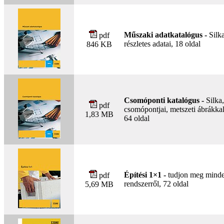
Műszaki adatkatalógus -
Silka
pdf
részletes adatai, 18 oldal
846 KB
Csomóponti katalógus -
Silka,
pdf
csomópontjai, metszeti ábrákka
1,83 MB
64 oldal
Építési 1×1 -
tudjon meg minde
pdf
rendszerről, 72 oldal
5,69 MB