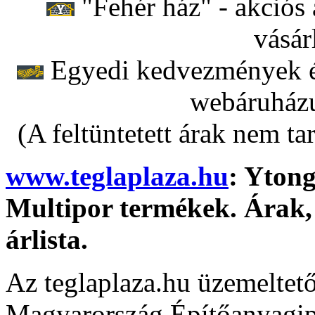
"Fehér ház" - akciós 
vásár
Egyedi kedvezmények ér
webáruházu
(A feltüntetett árak nem ta
www.teglaplaza.hu
: Ytong
Multipor termékek. Árak, 
árlista.
Az teglaplaza.hu üzemeltet
Magyarország Építőanyagipa