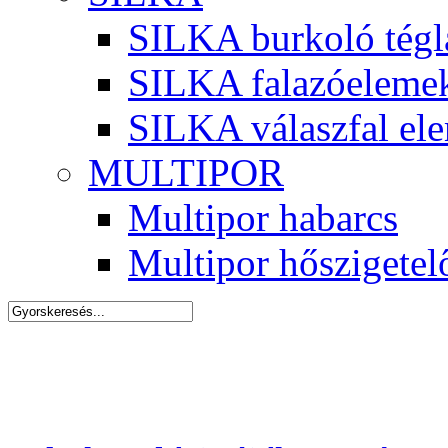
SILKA burkoló tégl
SILKA falazóeleme
SILKA válaszfal el
MULTIPOR
Multipor habarcs
Multipor hőszigetel