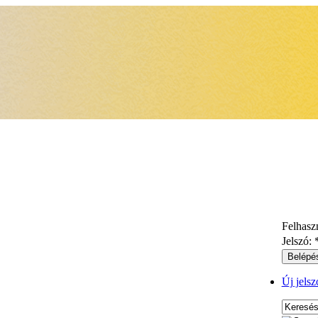
Felhasz
Jelszó:
Új jelsz