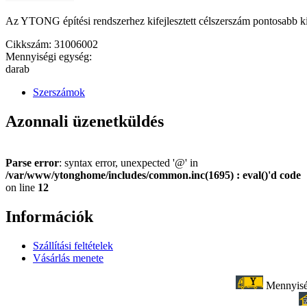
Az YTONG építési rendszerhez kifejlesztett célszerszám pontosabb kiv
Cikkszám: 31006002
Mennyiségi egység:
darab
Szerszámok
Azonnali üzenetküldés
Parse error
: syntax error, unexpected '@' in
/var/www/ytonghome/includes/common.inc(1695) : eval()'d code
on line
12
Információk
Szállítási feltételek
Vásárlás menete
Mennyiség