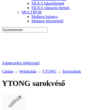
SILKA falazóelemek
SILKA válaszfal elemek
MULTIPOR
Multipor habarcs
Multipor hőszigetelő
Adatkezelési tájékoztató
Címlap
→
Webáruház
→
YTONG
→
Szerszámok
YTONG sarokvéső