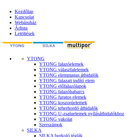
Kezdőlap
Kapcsolat
Webáruház
Árlista
Letöltések
YTONG
YTONG falazóelemek
YTONG válaszfalelemek
YTONG elemmagas áthidalók
YTONG falazati indító elem
YTONG előfalazólapok
YTONG falazóhabarcs
YTONG furatos elemek
YTONG koszorúelemek
YTONG teherhordó áthidalók
YTONG U-zsaluelemek nyílásáthidalókhoz
YTONG vakolat
Szerszámok
SILKA
SILKA burkoló téglák