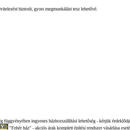
itelezést biztosít, gyors megmunkálást tesz lehetővé.
 függvényében ingyenes házhozszállítási lehetőség - kérjük érdeklődjö
"Fehér ház" - akciós árak komplett építési rendszer vásárlása eseté