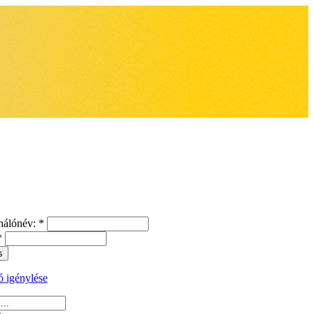
nálónév:
*
*
ó igénylése