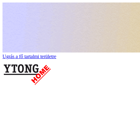
Ugrás a fő tartalmi területre