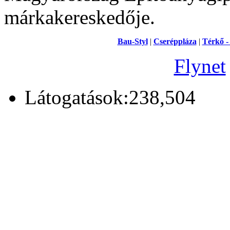
márkakereskedője.
Bau-Styl
|
Cseréppláza
|
Térkő -
Flynet
Látogatások:238,504