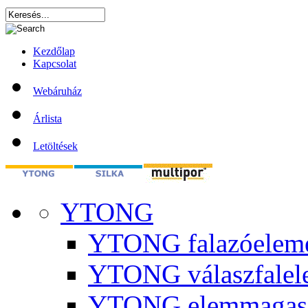
Kezdőlap
Kapcsolat
Webáruház
Árlista
Letöltések
YTONG
YTONG falazóelem
YTONG válaszfalel
YTONG elemmagas 