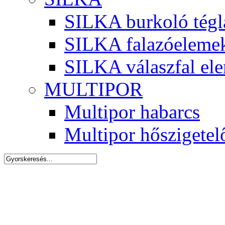
SILKA burkoló tégl
SILKA falazóeleme
SILKA válaszfal el
MULTIPOR
Multipor habarcs
Multipor hőszigetel