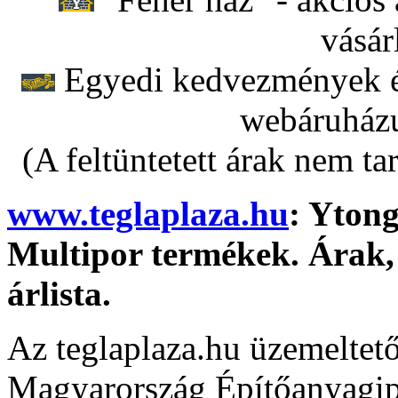
vásár
Egyedi kedvezmények ér
webáruházu
(A feltüntetett árak nem ta
www.teglaplaza.hu
: Ytong
Multipor termékek. Árak, 
árlista.
Az teglaplaza.hu üzemeltet
Magyarország Építőanyagipa