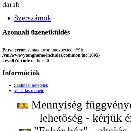
darab
Szerszámok
Azonnali üzenetküldés
Parse error
: syntax error, unexpected '@' in
/var/www/ytonghome/includes/common.inc(1695)
: eval()'d code
on line
12
Információk
Szállítási feltételek
Vásárlás menete
Mennyiség függvényéb
lehetőség - kérjük é
"Fehér ház" - akciós 