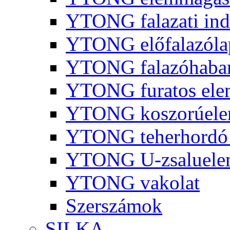
YTONG falazati ind
YTONG előfalazóla
YTONG falazóhaba
YTONG furatos ele
YTONG koszorúel
YTONG teherhordó 
YTONG U-zsaluelem
YTONG vakolat
Szerszámok
SILKA