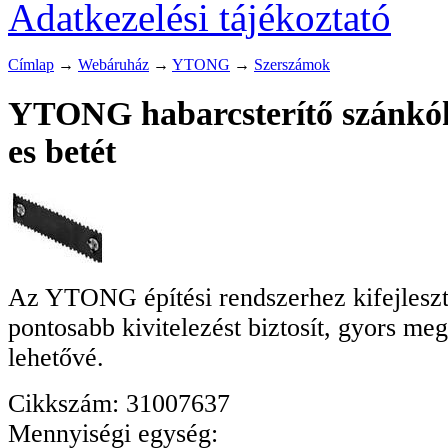
Adatkezelési tájékoztató
Címlap
→
Webáruház
→
YTONG
→
Szerszámok
YTONG habarcsterítő szánkóh
es betét
Az YTONG építési rendszerhez kifejleszt
pontosabb kivitelezést biztosít, gyors me
lehetővé.
Cikkszám: 31007637
Mennyiségi egység: