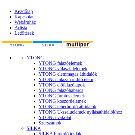
Kezdőlap
Kapcsolat
Webáruház
Árlista
Letöltések
YTONG
YTONG falazóelemek
YTONG válaszfalelemek
YTONG elemmagas áthidalók
YTONG falazati indító elem
YTONG előfalazólapok
YTONG falazóhabarcs
YTONG furatos elemek
YTONG koszorúelemek
YTONG teherhordó áthidalók
YTONG U-zsaluelemek nyílásáthidalókhoz
YTONG vakolat
Szerszámok
SILKA
SILKA burkoló téglák