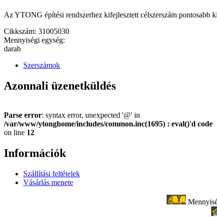
Az YTONG építési rendszerhez kifejlesztett célszerszám pontosabb kiv
Cikkszám: 31005030
Mennyiségi egység:
darab
Szerszámok
Azonnali üzenetküldés
Parse error
: syntax error, unexpected '@' in
/var/www/ytonghome/includes/common.inc(1695) : eval()'d code
on line
12
Információk
Szállítási feltételek
Vásárlás menete
Mennyiség