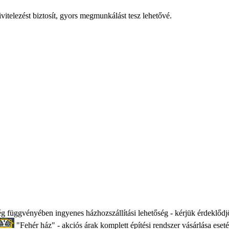
itelezést biztosít, gyors megmunkálást tesz lehetővé.
 függvényében ingyenes házhozszállítási lehetőség - kérjük érdeklődjö
"Fehér ház" - akciós árak komplett építési rendszer vásárlása eseté