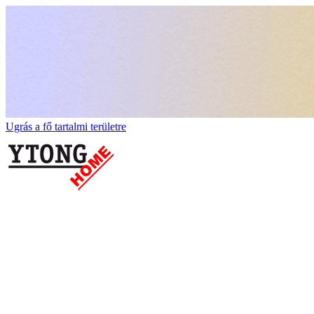
Ugrás a fő tartalmi területre