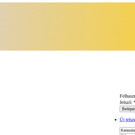
Felhasz
Jelszó:
Új jelsz