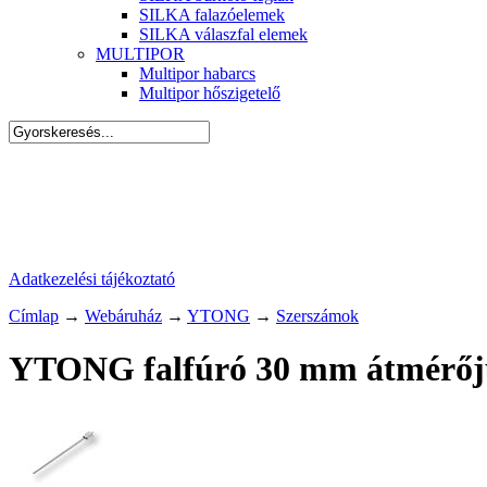
SILKA falazóelemek
SILKA válaszfal elemek
MULTIPOR
Multipor habarcs
Multipor hőszigetelő
Adatkezelési tájékoztató
Címlap
→
Webáruház
→
YTONG
→
Szerszámok
YTONG falfúró 30 mm átmérőj