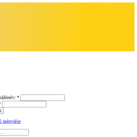
nálónév:
*
*
ó igénylése