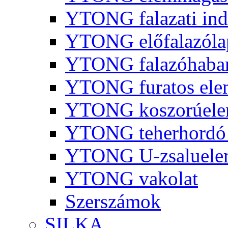
YTONG falazati ind
YTONG előfalazóla
YTONG falazóhaba
YTONG furatos ele
YTONG koszorúel
YTONG teherhordó 
YTONG U-zsaluelem
YTONG vakolat
Szerszámok
SILKA