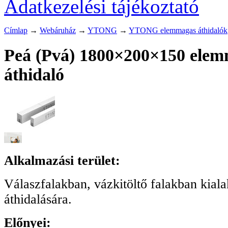
Adatkezelési tájékoztató
Címlap
→
Webáruház
→
YTONG
→
YTONG elemmagas áthidalók
Peá (Pvá) 1800×200×150 ele
áthidaló
Alkalmazási terület:
Válaszfalakban, vázkitöltő falakban kialak
áthidalására.
Előnyei: