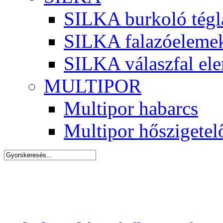
SILKA burkoló tégl
SILKA falazóeleme
SILKA válaszfal el
MULTIPOR
Multipor habarcs
Multipor hőszigetel