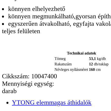
könnyen elhelyezhető
könnyen megmunkálható,gyorsan építh
egyszerűen átvakolható, egyfajta vakol
teljes felületen
Technikai adatok
Tömeg
53,1
kg/db
Rakatszám
12
db/raklap
Névleges nyílásméret
160
cm
Cikkszám: 10047400
Mennyiségi egység:
darab
YTONG elemmagas áthidalók