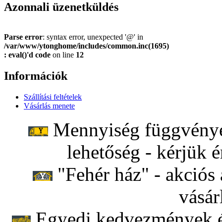
Azonnali üzenetküldés
Parse error
: syntax error, unexpected '@' in
/var/www/ytonghome/includes/common.inc(1695)
: eval()'d code
on line
12
Információk
Szállítási feltételek
Vásárlás menete
Mennyiség függvényéb
lehetőség - kérjük é
"Fehér ház" - akciós 
vásár
Egyedi kedvezmények ér