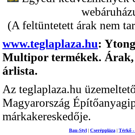
webáruházu
(A feltüntetett árak nem ta
www.teglaplaza.hu
: Ytong
Multipor termékek. Árak, 
árlista.
Az teglaplaza.hu üzemeltet
Magyarország Építőanyagipa
márkakereskedője.
Bau-Styl
|
Cseréppláza
|
Térkő -