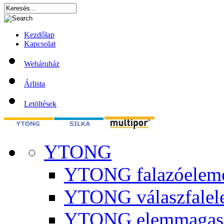
Kezdőlap
Kapcsolat
Webáruház
Árlista
Letöltések
YTONG
YTONG falazóelem
YTONG válaszfalel
YTONG elemmagas 