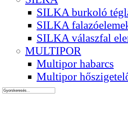
SILKA burkoló tégl
SILKA falazóeleme
SILKA válaszfal el
MULTIPOR
Multipor habarcs
Multipor hőszigetel