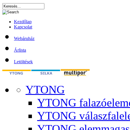
Kezdőlap
Kapcsolat
Webáruház
Árlista
Letöltések
YTONG
YTONG falazóelem
YTONG válaszfalel
YTONG elemmagas 