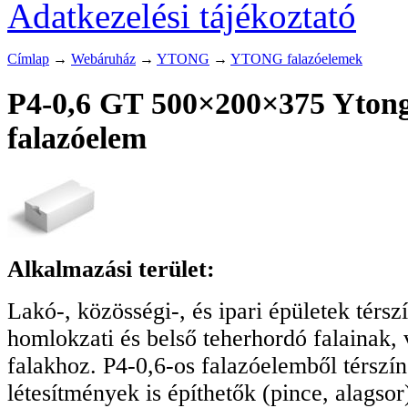
Adatkezelési tájékoztató
Címlap
→
Webáruház
→
YTONG
→
YTONG falazóelemek
P4-0,6 GT 500×200×375 Ytong
falazóelem
Alkalmazási terület:
Lakó-, közösségi-, és ipari épületek térszí
homlokzati és belső teherhordó falainak, 
falakhoz. P4-0,6-os falazóelemből térszín 
létesítmények is építhetők (pince, alagso