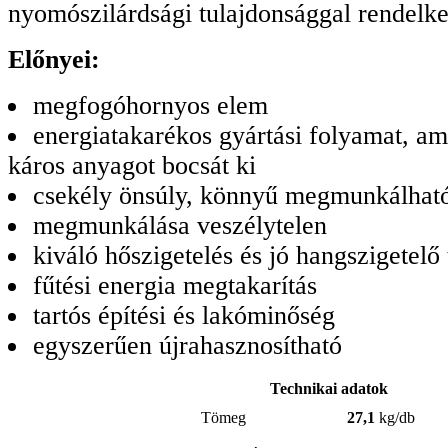
nyomószilárdsági tulajdonsággal rendelk
Előnyei:
megfogóhornyos elem
energiatakarékos gyártási folyamat, am
káros anyagot bocsát ki
csekély önsúly, könnyű megmunkálhat
megmunkálása veszélytelen
kiváló hőszigetelés és jó hangszigetelő
fűtési energia megtakarítás
tartós építési és lakóminőség
egyszerűen újrahasznosítható
Technikai adatok
Tömeg
27,1
kg/db