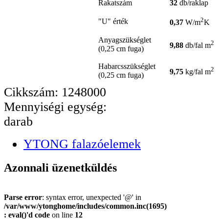
Rakatszám
32
db/raklap
2
"U" érték
0,37
W/m
K
Anyagszükséglet
2
9,88
db/fal m
(0,25 cm fuga)
Habarcsszükséglet
2
9,75
kg/fal m
(0,25 cm fuga)
Cikkszám: 1248000
Mennyiségi egység:
darab
YTONG falazóelemek
Azonnali üzenetküldés
Parse error
: syntax error, unexpected '@' in
/var/www/ytonghome/includes/common.inc(1695)
: eval()'d code
on line
12