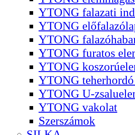
YTONG falazati ind
YTONG előfalazóla
YTONG falazóhaba
YTONG furatos ele
YTONG koszorúel
YTONG teherhordó 
YTONG U-zsaluelem
YTONG vakolat
Szerszámok
SILKA