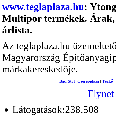
www.teglaplaza.hu
: Ytong
Multipor termékek. Árak, 
árlista.
Az teglaplaza.hu üzemeltet
Magyarország Építőanyagipa
márkakereskedője.
Bau-Styl
|
Cseréppláza
|
Térkő -
Flynet
Látogatások:238,508