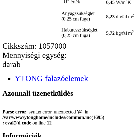
2
"U" érték
0,45
W/m
K
Anyagszükséglet
2
8,23
db/fal m
(0,25 cm fuga)
Habarcsszükséglet
2
5,72
kg/fal m
(0,25 cm fuga)
Cikkszám: 1057000
Mennyiségi egység:
darab
YTONG falazóelemek
Azonnali üzenetküldés
Parse error
: syntax error, unexpected '@' in
/var/www/ytonghome/includes/common.inc(1695)
: eval()'d code
on line
12
Információk