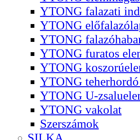
YTONG falazati ind
YTONG előfalazóla
YTONG falazóhaba
YTONG furatos ele
YTONG koszorúel
YTONG teherhordó 
YTONG U-zsaluelem
YTONG vakolat
Szerszámok
SILKA