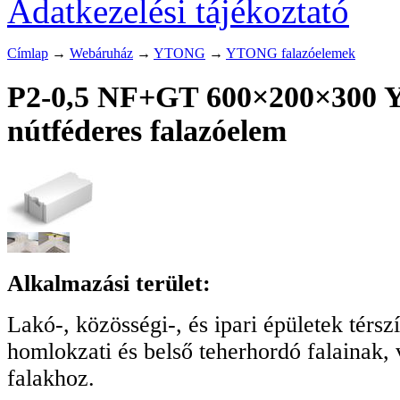
Adatkezelési tájékoztató
Címlap
→
Webáruház
→
YTONG
→
YTONG falazóelemek
P2-0,5 NF+GT 600×200×300 Y
nútféderes falazóelem
Alkalmazási terület:
Lakó-, közösségi-, és ipari épületek térszí
homlokzati és belső teherhordó falainak, 
falakhoz.