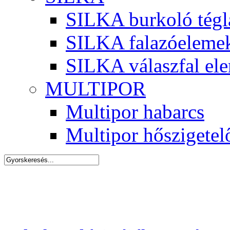
SILKA burkoló tégl
SILKA falazóeleme
SILKA válaszfal el
MULTIPOR
Multipor habarcs
Multipor hőszigetel