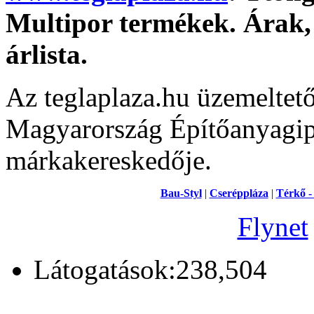
Multipor termékek. Árak, 
árlista.
Az teglaplaza.hu üzemeltet
Magyarország Építőanyagipa
márkakereskedője.
Bau-Styl
|
Cseréppláza
|
Térkő -
Flynet
Látogatások:238,504