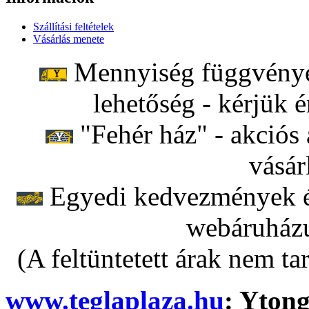
Szállítási feltételek
Vásárlás menete
Mennyiség függvényéb
lehetőség - kérjük é
"Fehér ház" - akciós 
vásár
Egyedi kedvezmények ér
webáruházu
(A feltüntetett árak nem ta
www.teglaplaza.hu
: Ytong