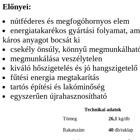
Előnyei:
nútféderes és megfogóhornyos elem
energiatakarékos gyártási folyamat, am
káros anyagot bocsát ki
csekély önsúly, könnyű megmunkálhat
megmunkálása veszélytelen
kiváló hőszigetelés és jó hangszigetelő
fűtési energia megtakarítás
tartós építési és lakóminőség
egyszerűen újrahasznosítható
Technikai adatok
Tömeg
26,1
kg/db
Rakatszám
40
db/raklap