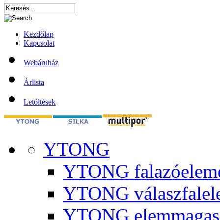
Kezdőlap
Kapcsolat
Webáruház
Árlista
Letöltések
YTONG
YTONG falazóelem
YTONG válaszfalel
YTONG elemmagas 