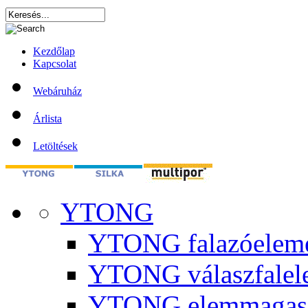
Kezdőlap
Kapcsolat
Webáruház
Árlista
Letöltések
YTONG
YTONG falazóelem
YTONG válaszfalel
YTONG elemmagas 