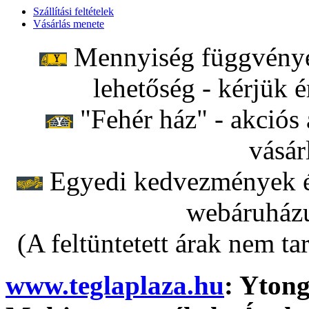
Szállítási feltételek
Vásárlás menete
Mennyiség függvényéb
lehetőség - kérjük é
"Fehér ház" - akciós 
vásár
Egyedi kedvezmények ér
webáruházu
(A feltüntetett árak nem ta
www.teglaplaza.hu
: Ytong