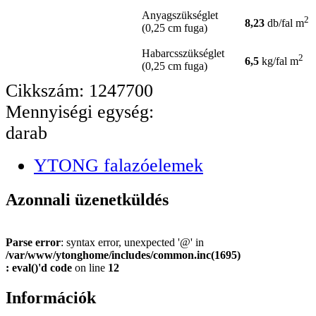
Anyagszükséglet
2
8,23
db/fal m
(0,25 cm fuga)
Habarcsszükséglet
2
6,5
kg/fal m
(0,25 cm fuga)
Cikkszám: 1247700
Mennyiségi egység:
darab
YTONG falazóelemek
Azonnali üzenetküldés
Parse error
: syntax error, unexpected '@' in
/var/www/ytonghome/includes/common.inc(1695)
: eval()'d code
on line
12
Információk