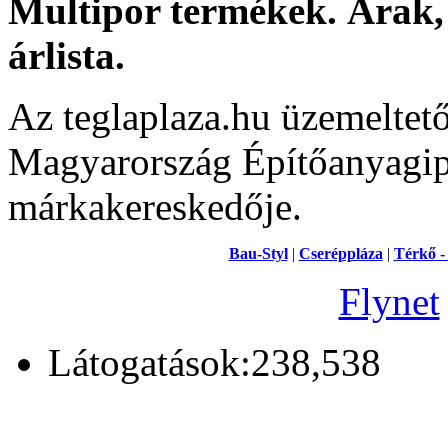
Multipor termékek. Árak, 
árlista.
Az teglaplaza.hu üzemeltet
Magyarország Építőanyagipa
márkakereskedője.
Bau-Styl
|
Cseréppláza
|
Térkő -
Flynet
Látogatások:238,538