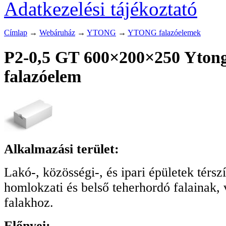
Adatkezelési tájékoztató
Címlap
→
Webáruház
→
YTONG
→
YTONG falazóelemek
P2-0,5 GT 600×200×250 Ytong
falazóelem
Alkalmazási terület:
Lakó-, közösségi-, és ipari épületek térszí
homlokzati és belső teherhordó falainak, 
falakhoz.
Előnyei: