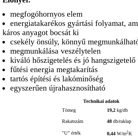
megfogóhornyos elem
energiatakarékos gyártási folyamat, am
káros anyagot bocsát ki
csekély önsúly, könnyű megmunkálhat
megmunkálása veszélytelen
kiváló hőszigetelés és jó hangszigetelő
fűtési energia megtakarítás
tartós építési és lakóminőség
egyszerűen újrahasznosítható
Technikai adatok
Tömeg
19,2
kg/db
Rakatszám
48
db/raklap
2
"U" érték
0,44
W/m
K