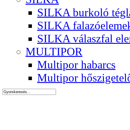
SILKA burkoló tégl
SILKA falazóeleme
SILKA válaszfal el
MULTIPOR
Multipor habarcs
Multipor hőszigetel