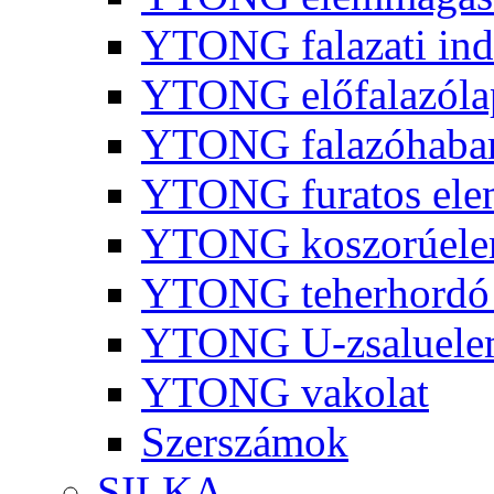
YTONG falazati ind
YTONG előfalazóla
YTONG falazóhaba
YTONG furatos ele
YTONG koszorúel
YTONG teherhordó 
YTONG U-zsaluelem
YTONG vakolat
Szerszámok
SILKA